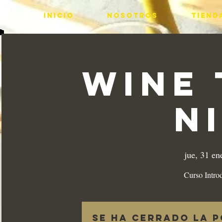
INICIO
Nosotros
Tiend
Wine 
N
jue, 31 en
Curso Intro
Se ha cerrado la p