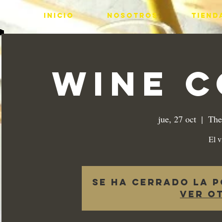
INICIO
Nosotros
Tiend
Wine C
jue, 27 oct
  |  
The
El v
Se ha cerrado la p
Ver o