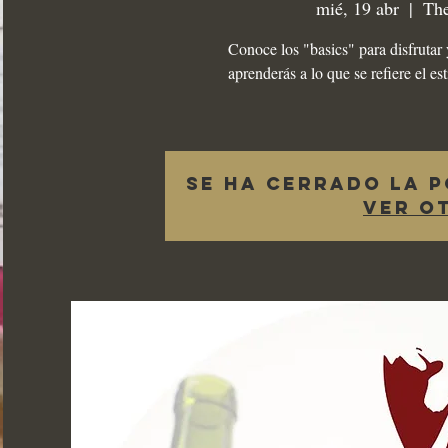
mié, 19 abr
  |  
Th
Conoce los "basics" para disfrutar 
aprenderás a lo que se refiere el e
Se ha cerrado la p
Ver o