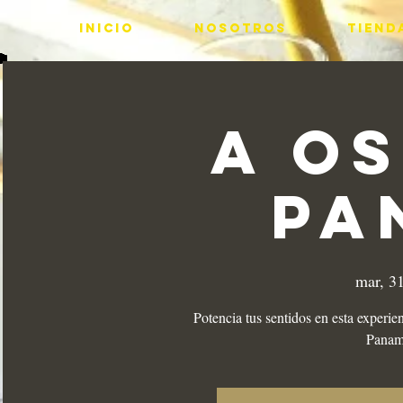
INICIO
Nosotros
Tiend
A O
PA
mar, 31
Potencia tus sentidos en esta experie
Panamá